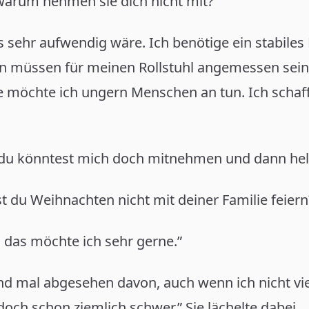
warum nehmen sie dich nicht mit?”
es sehr aufwendig wäre. Ich benötige ein stabiles 
n müssen für meinen Rollstuhl angemessen sein
e möchte ich ungern Menschen an tun. Ich scha
 du könntest mich doch mitnehmen und dann helfe
t du Weihnachten nicht mit deiner Familie feiern
 das möchte ich sehr gerne.”
nd mal abgesehen davon, auch wenn ich nicht viel
doch schon ziemlich schwer.” Sie lächelte dabei.