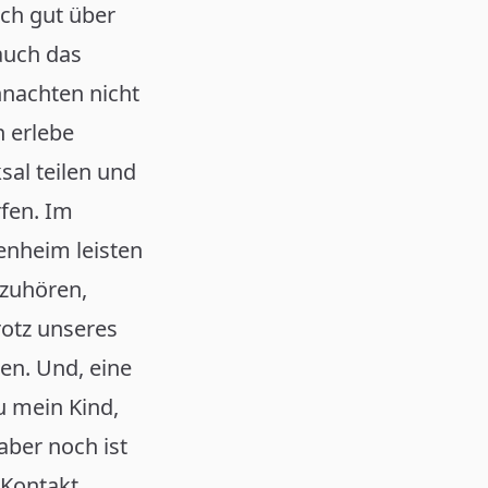
ch gut über
auch das
hnachten nicht
h erlebe
sal teilen und
rfen. Im
enheim leisten
 zuhören,
rotz unseres
en. Und, eine
 mein Kind,
aber noch ist
 Kontakt