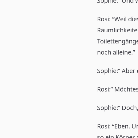
Sophie: “Und 
Rosi: “Weil di
Räumlichkeite
Toilettengäng
noch alleine.”
Sophie:” Aber
Rosi:” Möchtes
Sophie:” Doch,
Rosi: “Eben. U
so ein Körper 