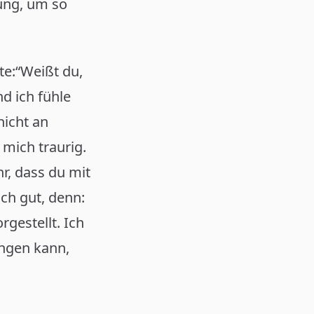
jung, um so
te:“Weißt du,
d ich fühle
nicht an
 mich traurig.
hr, dass du mit
ich gut, denn:
gestellt. Ich
ingen kann,