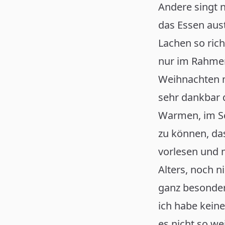
Andere singt 
das Essen aus
Lachen so ric
nur im Rahmen
Weihnachten mi
sehr dankbar d
Warmen, im Sc
zu können, das
vorlesen und m
Alters, noch 
ganz besonder
ich habe keine
es nicht so we