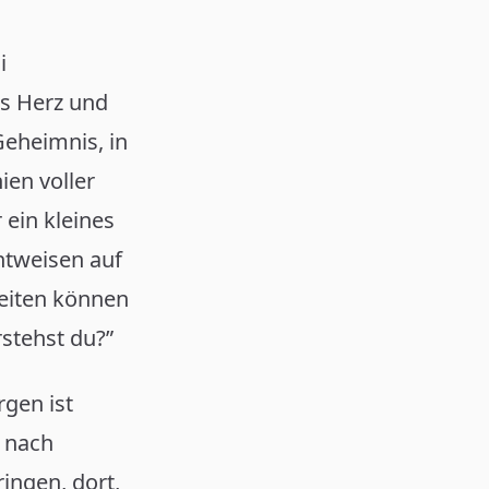
i
es Herz und
 Geheimnis, in
ien voller
r ein kleines
htweisen auf
 Seiten können
stehst du?”
gen ist
t nach
ingen, dort,