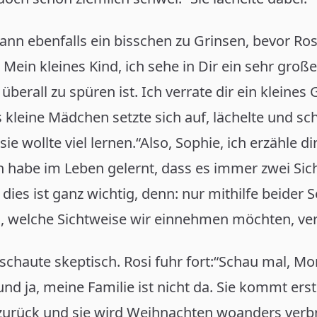
ann ebenfalls ein bisschen zu Grinsen, bevor Ros
 Mein kleines Kind, ich sehe in Dir ein sehr groß
 überall zu spüren ist. Ich verrate dir ein kleines
leine Mädchen setzte sich auf, lächelte und sch
ie wollte viel lernen.“Also, Sophie, ich erzähle di
h habe im Leben gelernt, dass es immer zwei Sic
d dies ist ganz wichtig, denn: nur mithilfe beider
, welche Sichtweise wir einnehmen möchten, ver
haute skeptisch. Rosi fuhr fort:“Schau mal, Mor
d ja, meine Familie ist nicht da. Sie kommt ers
urück und sie wird Weihnachten woanders verbr